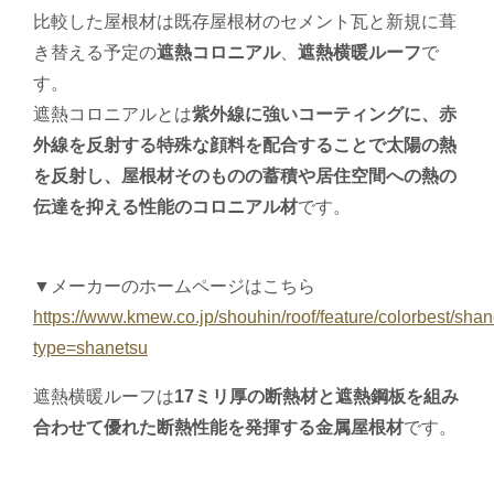
比較した屋根材は既存屋根材のセメント瓦と新規に葺
き替える予定の
遮熱コロニアル
、
遮熱横暖ルーフ
で
す。
遮熱コロニアルとは
紫外線に強いコーティングに、赤
外線を反射する特殊な顔料を配合することで太陽の熱
を反射し、屋根材そのものの蓄積や居住空間への熱の
伝達を抑える性能のコロニアル材
です。
▼メーカーのホームページはこちら
https://www.kmew.co.jp/shouhin/roof/feature/colorbest/sha
type=shanetsu
遮熱横暖ルーフは
17ミリ厚の断熱材と遮熱鋼板を組み
合わせて優れた断熱性能を発揮する金属屋根材
です。