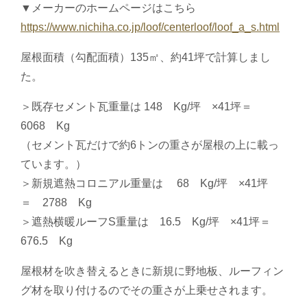
▼メーカーのホームページはこちら
https://www.nichiha.co.jp/loof/centerloof/loof_a_s.html
屋根面積（勾配面積）135㎡、約41坪で計算しまし
た。
＞既存セメント瓦重量は 148 Kg/坪 ×41坪＝
6068 Kg
（セメント瓦だけで約6トンの重さが屋根の上に載っ
ています。）
＞新規遮熱コロニアル重量は 68 Kg/坪 ×41坪
＝ 2788 Kg
＞遮熱横暖ルーフS重量は 16.5 Kg/坪 ×41坪＝
676.5 Kg
屋根材を吹き替えるときに新規に野地板、ルーフィン
グ材を取り付けるのでその重さが上乗せされます。