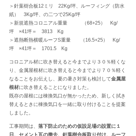
＞針葉樹合板12ミリ 22Kg/坪、ルーフィング（防水
紙） 3Kg/坪、の二つで25Kg/坪
＞新規遮熱コロニアル重量 （68+25） Kg/
坪 ×41坪＝ 3813 Kg
＞遮熱断熱横暖ルーフS重量 （16.5+25） Kg/
坪 ×41坪＝ 1701.5 Kg
コロニアル材に吹き替えると今までより３０％軽くな
り、金属屋根材に吹き替えると今までより７０％軽く
なることをお伝えし、夏の暑さ対策も検討して
金属屋
根材
に吹き替えることになりました。
既存の屋根には棟換気口が無かったため、新しく拭き
替えるときに棟換気口を一緒に取り付けることを提案
しました。
工事期間は、
落下防止のための仮設足場の設置に１
日、セメント瓦の撤去、針葉樹合板取り付け、ルーフ